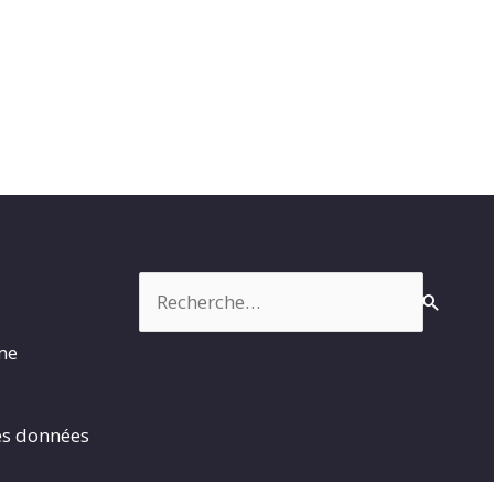
Rechercher :
rme
es données