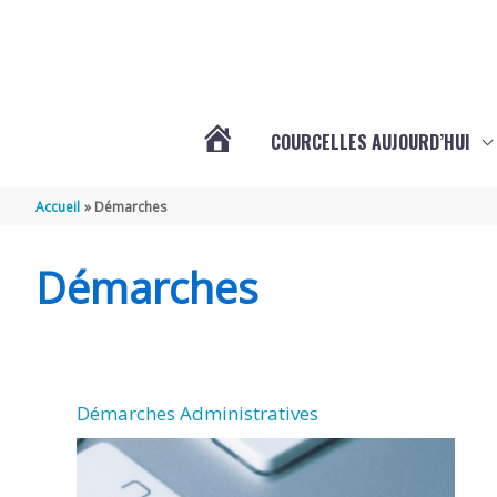
Aller au contenu
Aller au pied de page
COURCELLES AUJOURD’HUI
VOTRE
Accueil
Démarches
COMMUNE
Démarches
DE
COURCELLES
Démarches Administratives
(17777)