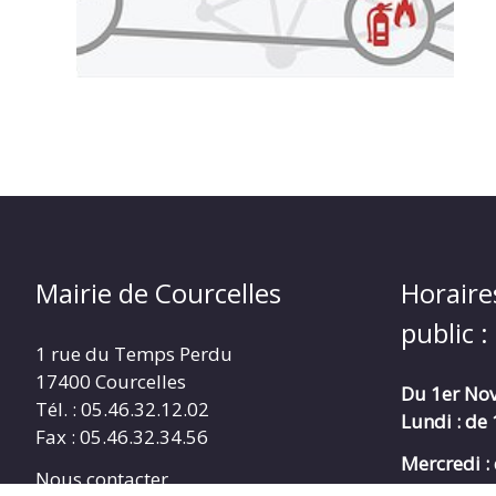
Mairie de Courcelles
Horaire
public :
1 rue du Temps Perdu
17400 Courcelles
Du 1er Nov
Tél. : 05.46.32.12.02
Lundi : de
Fax : 05.46.32.34.56
Mercredi :
Nous contacter