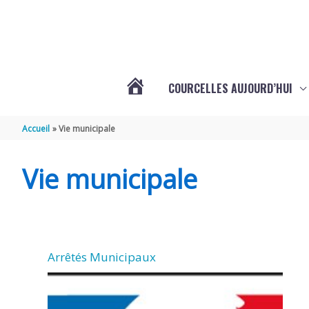
Aller au contenu
Aller au pied de page
COURCELLES AUJOURD’HUI
VOTRE
Accueil
Vie municipale
COMMUNE
Vie municipale
DE
COURCELLES
Arrêtés Municipaux
(17777)