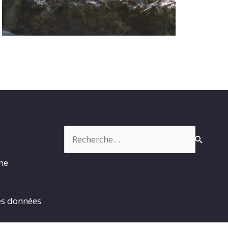
Rechercher :
rme
es données