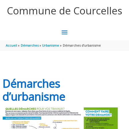
Aller au contenu
Aller au pied de page
Commune de Courcelles
MENU
PRINCIPAL
Accueil
Démarches
Urbanisme
Démarches d’urbanisme
Démarches
d’urbanisme