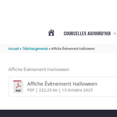
Aller au contenu
Aller au pied de page
COURCELLES AUJOURD’HUI
VOTRE
Accueil
Téléchargements
Affiche Évènement Halloween
COMMUNE
Affiche Évènement Halloween
DE
Affiche Évènement Halloween
PDF
| 222,25 Ko
| 15 Octobre 2025
COURCELLES
(17777)