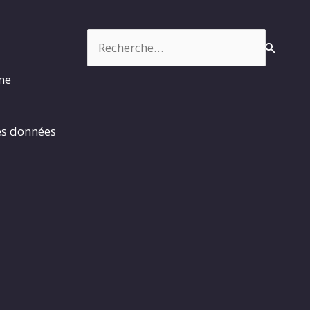
Rechercher :
rme
es données