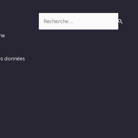
Rechercher :
rme
es données