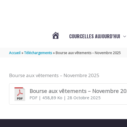
Aller au contenu
Aller au pied de page
COURCELLES AUJOURD’HUI
VOTRE
Accueil
Téléchargements
Bourse aux vêtements – Novembre 2025
COMMUNE
Bourse aux vêtements – Novembre 2025
DE
Bourse aux vêtements – Novembre 20
PDF
| 458,89 Ko
| 28 Octobre 2025
COURCELLES
(17777)