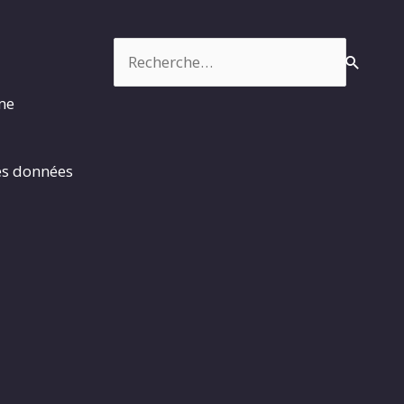
Rechercher :
rme
es données