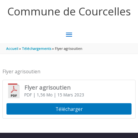
Aller au contenu
Aller au pied de page
Commune de Courcelles
MENU
PRINCIPAL
Accueil
Téléchargements
Flyer agrisoutien
Flyer agrisoutien
Flyer agrisoutien
PDF
| 1,56 Mo
| 15 Mars 2023
Télécharger