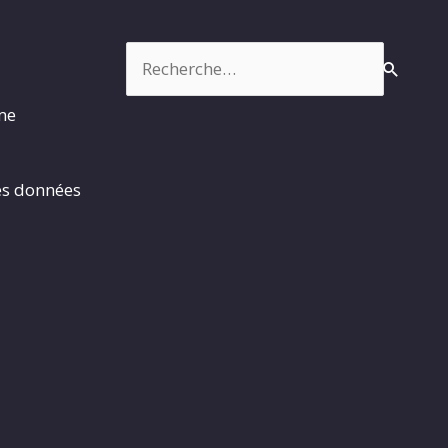
Rechercher :
rme
es données