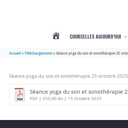
Aller au contenu
Aller au pied de page
COURCELLES AUJOURD’HUI
VOTRE
Accueil
Téléchargements
Séance yoga du son et sonothérapie 25 oct
COMMUNE
Séance yoga du son et sonothérapie 25 octobre 202
DE
Séance yoga du son et sonothérapie 2
PDF
| 355,90 Ko
| 15 Octobre 2025
COURCELLES
(17777)