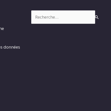
Rechercher :
rme
es données