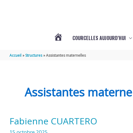
Aller au contenu
Aller au pied de page
COURCELLES AUJOURD’HUI
VOTRE
Accueil
Structures
Assistantes maternelles
COMMUNE
DE
Assistantes materne
COURCELLES
Fabienne CUARTERO
(17777)
15 octobre 2025