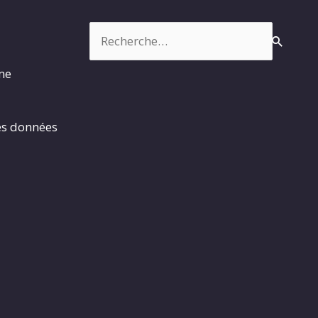
Rechercher :
rme
es données