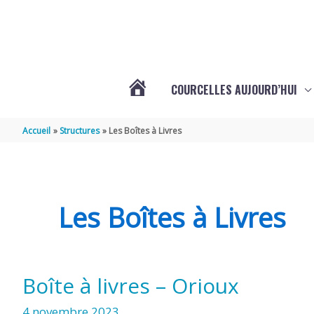
Aller au contenu
Aller au pied de page
COURCELLES AUJOURD’HUI
VOTRE
Accueil
Structures
Les Boîtes à Livres
COMMUNE
DE
Les Boîtes à Livres
COURCELLES
Boîte à livres – Orioux
(17777)
4 novembre 2023