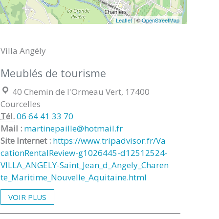
Leaflet
| ©
OpenStreetMap
Villa Angély
Meublés de tourisme
Localisation :
40 Chemin de l'Ormeau Vert, 17400
Courcelles
Tél.
06 64 41 33 70
Mail :
martinepaille@hotmail.fr
Site Internet :
https://www.tripadvisor.fr/Va
cationRentalReview-g1026445-d12512524-
VILLA_ANGELY-Saint_Jean_d_Angely_Charen
te_Maritime_Nouvelle_Aquitaine.html
VOIR PLUS