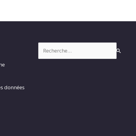
Rechercher :
rme
es données