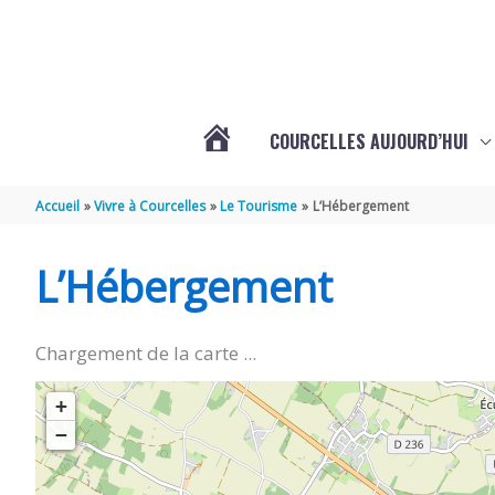
Aller au contenu
Aller au pied de page
COURCELLES AUJOURD’HUI
VOTRE
Accueil
Vivre à Courcelles
Le Tourisme
L’Hébergement
COMMUNE
L’Hébergement
DE
Chargement de la carte ...
COURCELLES
+
−
(17777)