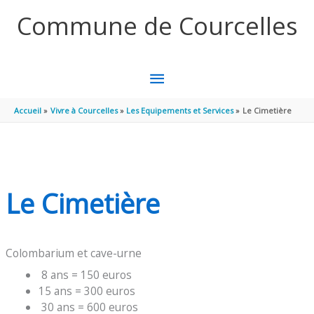
Aller au contenu
Aller au pied de page
Commune de Courcelles
MENU
PRINCIPAL
Accueil
Vivre à Courcelles
Les Equipements et Services
Le Cimetière
Le Cimetière
Colombarium et cave-urne
8 ans = 150 euros
15 ans = 300 euros
30 ans = 600 euros