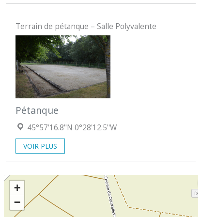
Terrain de pétanque – Salle Polyvalente
Pétanque
Localisation :
45°57'16.8"N 0°28'12.5"W
VOIR PLUS
+
−