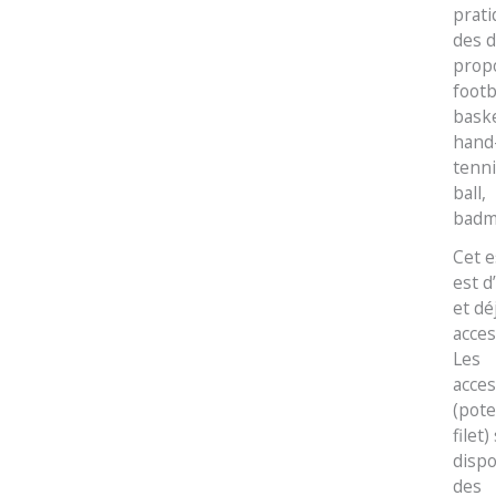
prati
des d
propo
footb
baske
hand-
tenni
ball,
badm
Cet 
est d
et dé
acces
Les
acces
(pote
filet)
dispo
des