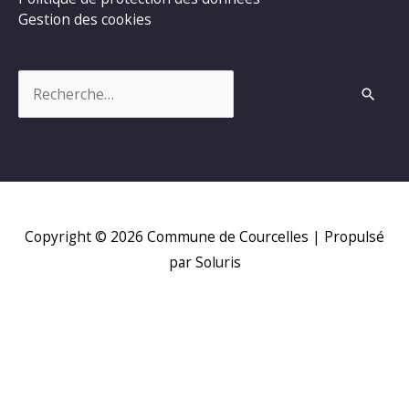
Gestion des cookies
Rechercher :
Copyright © 2026
Commune de Courcelles
| Propulsé
par Soluris
H
d
p