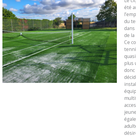
Le ci
été 
l’em
du te
dans 
de la
Ce co
tenni
quas
plus u
donc 
décid
insta
équi
multi
acces
jeun
égal
adult
désir