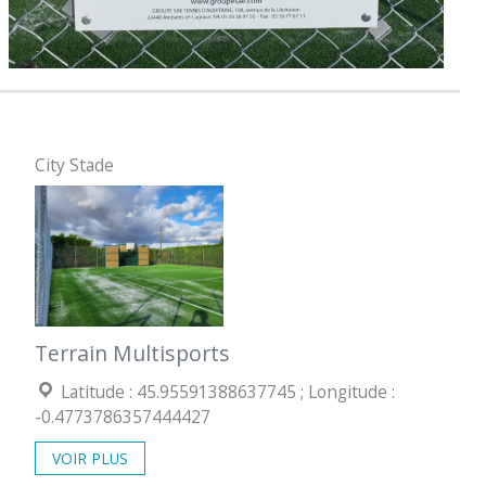
City Stade
Terrain Multisports
Coordonées géographiques :
Latitude : 45.95591388637745 ; Longitude :
-0.4773786357444427
VOIR PLUS