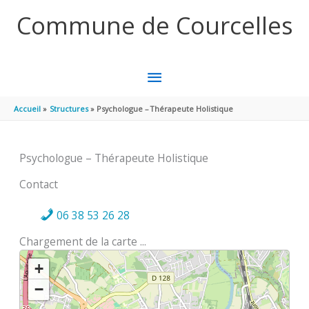
Aller au contenu
Aller au pied de page
Commune de Courcelles
MENU
PRINCIPAL
Accueil
Structures
Psychologue – Thérapeute Holistique
Psychologue – Thérapeute Holistique
Contact
06 38 53 26 28
Chargement de la carte ...
+
−