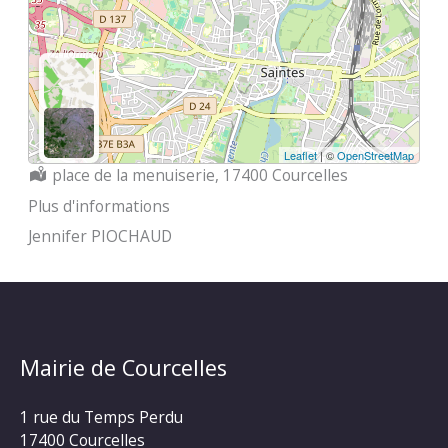
Leaflet
| ©
OpenStreetMap
Localisation :
place de la menuiserie, 17400 Courcelles
Plus d'informations
Jennifer PIOCHAUD
Mairie de Courcelles
1 rue du Temps Perdu
17400 Courcelles