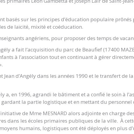
es primaires Léon Gambetta et Joseph Lair de Saint-Jean-d
ont basés sur les principes d’éducation populaire prônés 
es de laïcité, mixité et coéducation.
d’enseignants angériens, pour proposer des temps de vacanc
gély a fait l’acquisition du parc de Beaufief (17400 MAZER
enfants à l’association tout en continuant à gérer directem
».
Jean d’Angély dans les années 1990 et le transfert de l
en 1996, agrandi le bâtiment et a confié le soin à l’ass
en gardant la partie logistique et en mettant du personnel
à l’initiative de Mme MESNARD alors adjointe en charge des 
aires dans les écoles primaires publiques de la ville. À ce
es moyens humains, logistiques ont été déployés en plus 