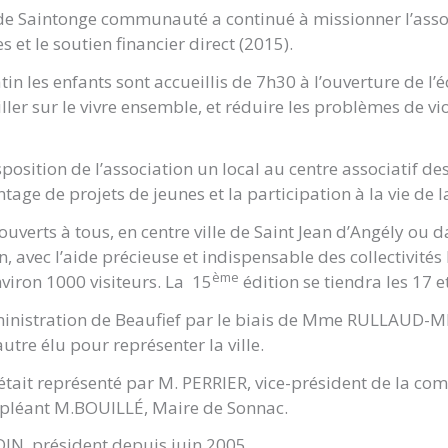
de Saintonge communauté a continué à missionner l’associa
et le soutien financier direct (2015).
in les enfants sont accueillis de 7h30 à l’ouverture de l’é
ler sur le vivre ensemble, et réduire les problèmes de vi
position de l’association un local au centre associatif des
age de projets de jeunes et la participation à la vie de la
uverts à tous, en centre ville de Saint Jean d’Angély ou 
, avec l’aide précieuse et indispensable des collectivités
ème
nviron 1000 visiteurs. La 15
édition se tiendra les 17 et
dministration de Beaufief par le biais de Mme RULLAUD-MI
tre élu pour représenter la ville.
tait représenté par M. PERRIER, vice-président de la c
suppléant M.BOUILLÉ, Maire de Sonnac.
DIN, président depuis juin 2005.