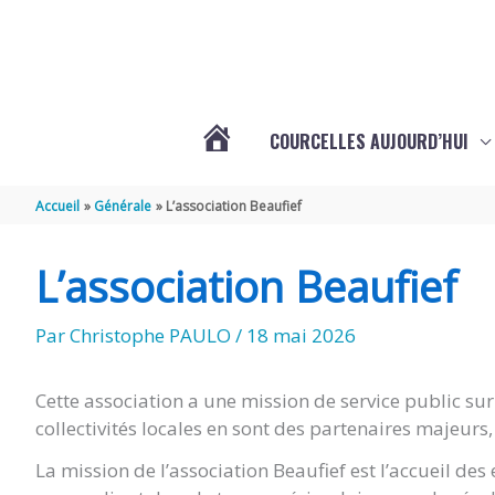
Aller au contenu
Aller au pied de page
COURCELLES AUJOURD’HUI
VOTRE
Accueil
Générale
L’association Beaufief
COMMUNE
L’association Beaufief
DE
Par
Christophe PAULO
/
18 mai 2026
COURCELLES
Cette association a une mission de service public sur 
collectivités locales en sont des partenaires majeurs,
(17777)
La mission de l’association Beaufief est l’accueil des