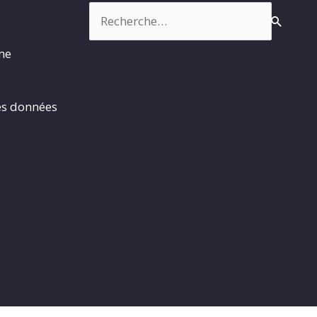
Rechercher :
rme
es données