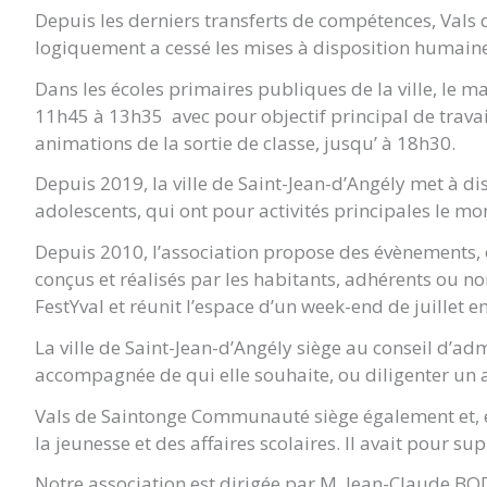
Depuis les derniers transferts de compétences, Vals 
logiquement a cessé les mises à disposition humaines 
Dans les écoles primaires publiques de la ville, le mat
11h45 à 13h35 avec pour objectif principal de travail
animations de la sortie de classe, jusqu’ à 18h30.
Depuis 2019, la ville de Saint-Jean-d’Angély met à dis
adolescents, qui ont pour activités principales le mont
Depuis 2010, l’association propose des évènements, o
conçus et réalisés par les habitants, adhérents ou non
FestYval et réunit l’espace d’un week-end de juillet e
La ville de Saint-Jean-d’Angély siège au conseil d’a
accompagnée de qui elle souhaite, ou diligenter un au
Vals de Saintonge Communauté siège également et, é
la jeunesse et des affaires scolaires. Il avait pour 
Notre association est dirigée par M. Jean-Claude BO