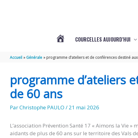
Aller au contenu
Aller au pied de page
COURCELLES AUJOURD’HUI
VOTRE
Accueil
Générale
programme d’ateliers et de conférences destiné aux
COMMUNE
programme d’ateliers e
DE
de 60 ans
Par
Christophe PAULO
/
21 mai 2026
COURCELLES
L’association Prévention Santé 17 « Aimons la Vie » 
(17777)
aidants de plus de 60 ans sur le territoire des Vals d