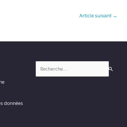
Article suivant
→
Rechercher :
rme
es données