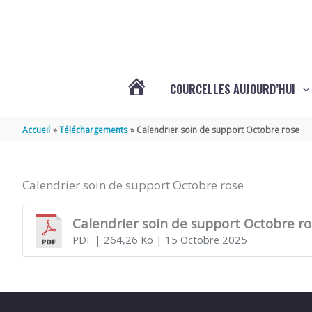
Aller au contenu
Aller au pied de page
COURCELLES AUJOURD’HUI
VOTRE
Accueil
Téléchargements
Calendrier soin de support Octobre rose
COMMUNE
Calendrier soin de support Octobre rose
DE
Calendrier soin de support Octobre r
PDF
| 264,26 Ko
| 15 Octobre 2025
COURCELLES
(17777)