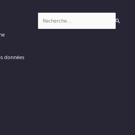
Rechercher :
rme
es données