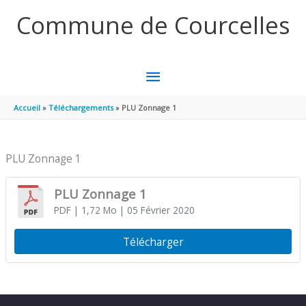
Aller au contenu
Aller au pied de page
Commune de Courcelles
MENU
PRINCIPAL
Accueil
Téléchargements
PLU Zonnage 1
PLU Zonnage 1
PLU Zonnage 1
PDF
| 1,72 Mo
| 05 Février 2020
Télécharger